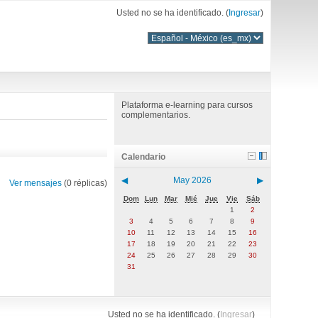
Usted no se ha identificado. (
Ingresar
)
Plataforma e-learning para cursos
complementarios.
Calendario
◀
May 2026
▶
Ver mensajes
(0 réplicas)
Dom
Lun
Mar
Mié
Jue
Vie
Sáb
1
2
3
4
5
6
7
8
9
10
11
12
13
14
15
16
17
18
19
20
21
22
23
24
25
26
27
28
29
30
31
Usted no se ha identificado. (
Ingresar
)